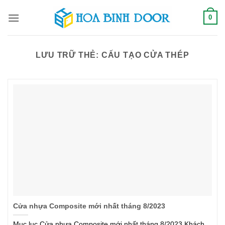
Bỏ
0
qua
nội
dung
LƯU TRỮ THẺ:
CẤU TẠO CỬA THÉP
Cửa nhựa Composite mới nhất tháng 8/2023
Mục lục Cửa nhựa Composite mới nhất tháng 8/2023,Khách