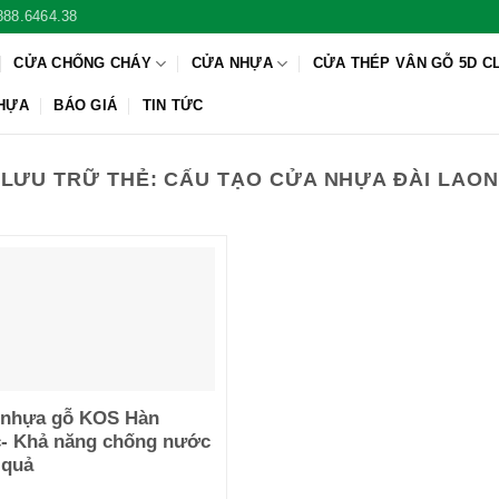
888.6464.38
CỬA CHỐNG CHÁY
CỬA NHỰA
CỬA THÉP VÂN GỖ 5D C
NHỰA
BÁO GIÁ
TIN TỨC
LƯU TRỮ THẺ:
CẤU TẠO CỬA NHỰA ĐÀI LAON
 nhựa gỗ KOS Hàn
- Khả năng chống nước
 quả