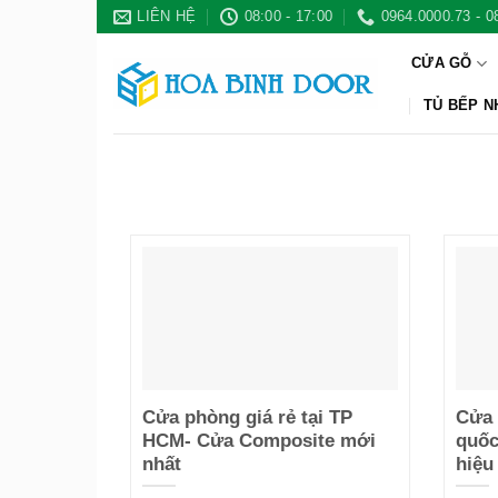
Bỏ
LIÊN HỆ
08:00 - 17:00
0964.0000.73 - 0
qua
CỬA GỖ
nội
dung
TỦ BẾP 
Cửa phòng giá rẻ tại TP
Cửa
HCM- Cửa Composite mới
quốc
nhất
hiệu