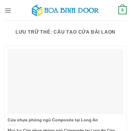
Bỏ
0
qua
nội
dung
LƯU TRỮ THẺ:
CẤU TẠO CỬA ĐÀI LAON
Cửa nhựa phòng ngủ Composite tại Long An
Mục lục Cửa nhựa phòng ngủ Composite tại Long An Cửa