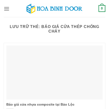
Bỏ
0
qua
nội
dung
LƯU TRỮ THẺ:
BÁO GIÁ CỬA THÉP CHỐNG
CHÁY
Báo giá cửa nhựa composite tại Bảo Lộc