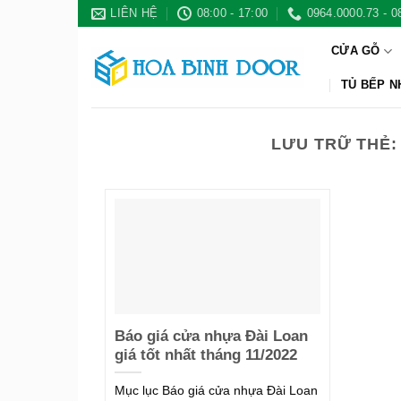
Bỏ
LIÊN HỆ
08:00 - 17:00
0964.0000.73 - 0
qua
CỬA GỖ
nội
dung
TỦ BẾP 
LƯU TRỮ THẺ
Báo giá cửa nhựa Đài Loan
giá tốt nhất tháng 11/2022
Mục lục Báo giá cửa nhựa Đài Loan