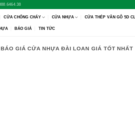
888.6464.38
CỬA CHỐNG CHÁY
CỬA NHỰA
CỬA THÉP VÂN GỖ 5D C
NHỰA
BÁO GIÁ
TIN TỨC
:
BÁO GIÁ CỬA NHỰA ĐÀI LOAN GIÁ TỐT NHẤT 