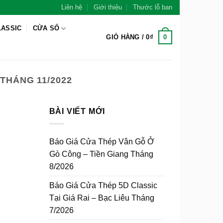
Liên hệ
Giới thiệu
Thước lỗ ban
LASSIC
CỬA SỔ
0
GIỎ HÀNG /
0
₫
THÁNG 11/2022
BÀI VIẾT MỚI
Báo Giá Cửa Thép Vân Gỗ Ở
Gò Công – Tiền Giang Tháng
8/2026
Báo Giá Cửa Thép 5D Classic
Tại Giá Rai – Bạc Liêu Tháng
7/2026