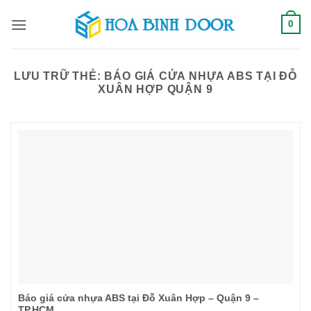
Bỏ
0
qua
nội
dung
LƯU TRỮ THẺ:
BÁO GIÁ CỬA NHỰA ABS TẠI ĐỖ
XUÂN HỢP QUẬN 9
Báo giá cửa nhựa ABS tại Đỗ Xuân Hợp – Quận 9 –
TP.HCM