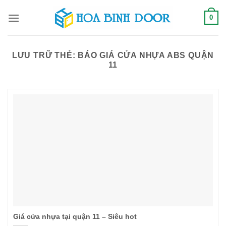
Bỏ
0
qua
nội
dung
LƯU TRỮ THẺ:
BÁO GIÁ CỬA NHỰA ABS QUẬN
11
Giá cửa nhựa tại quận 11 – Siêu hot