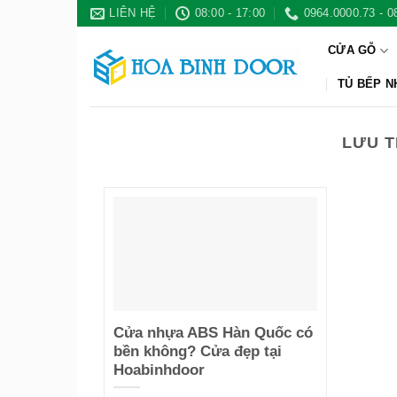
Bỏ
LIÊN HỆ
08:00 - 17:00
0964.0000.73 - 0
qua
CỬA GỖ
nội
dung
TỦ BẾP 
LƯU T
Cửa nhựa ABS Hàn Quốc có
bền không? Cửa đẹp tại
Hoabinhdoor