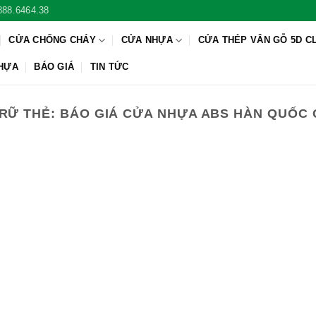
888.6464.38
CỬA CHỐNG CHÁY
CỬA NHỰA
CỬA THÉP VÂN GỖ 5D C
NHỰA
BÁO GIÁ
TIN TỨC
RỮ THẺ:
BÁO GIÁ CỬA NHỰA ABS HÀN QUỐC 