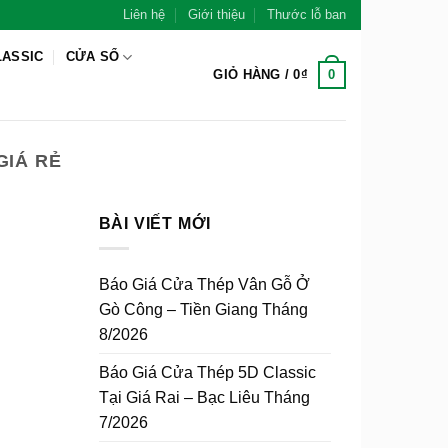
Liên hệ
Giới thiệu
Thước lỗ ban
LASSIC
CỬA SỔ
0
GIỎ HÀNG /
0
₫
GIÁ RẺ
BÀI VIẾT MỚI
Báo Giá Cửa Thép Vân Gỗ Ở
Gò Công – Tiền Giang Tháng
8/2026
Báo Giá Cửa Thép 5D Classic
Tại Giá Rai – Bạc Liêu Tháng
7/2026