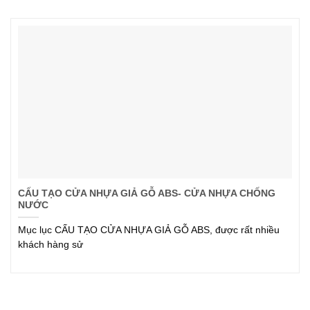
CẤU TẠO CỬA NHỰA GIẢ GỖ ABS- CỬA NHỰA CHỐNG
NƯỚC
Mục lục CẤU TẠO CỬA NHỰA GIẢ GỖ ABS, được rất nhiều
khách hàng sử