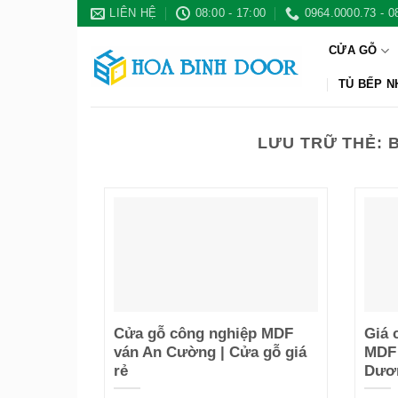
Bỏ
LIÊN HỆ
08:00 - 17:00
0964.0000.73 - 0
qua
CỬA GỖ
nội
dung
TỦ BẾP 
LƯU TRỮ THẺ:
Cửa gỗ công nghiệp MDF
Giá 
ván An Cường | Cửa gỗ giá
MDF 
rẻ
Dươ