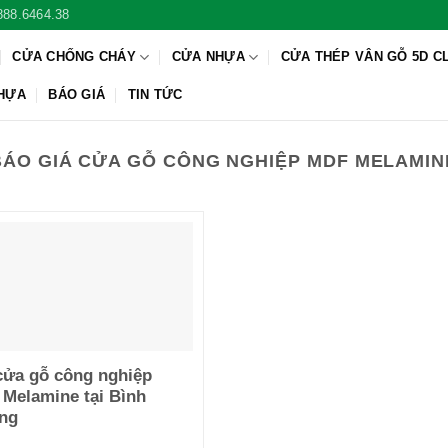
888.6464.38
CỬA CHỐNG CHÁY
CỬA NHỰA
CỬA THÉP VÂN GỖ 5D C
NHỰA
BÁO GIÁ
TIN TỨC
BÁO GIÁ CỬA GỖ CÔNG NGHIỆP MDF MELAMIN
cửa gỗ công nghiệp
Melamine tại Bình
ng