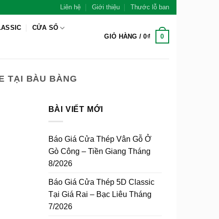
Liên hệ
Giới thiệu
Thước lỗ ban
LASSIC
CỬA SỔ
0
GIỎ HÀNG /
0
₫
E TẠI BÀU BÀNG
BÀI VIẾT MỚI
Báo Giá Cửa Thép Vân Gỗ Ở
Gò Công – Tiền Giang Tháng
8/2026
Báo Giá Cửa Thép 5D Classic
Tại Giá Rai – Bạc Liêu Tháng
7/2026