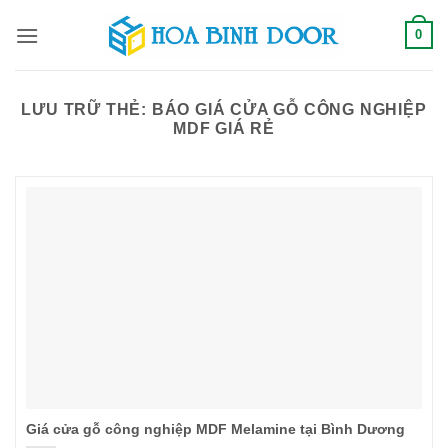
Bỏ
0
qua
nội
dung
LƯU TRỮ THẺ:
BÁO GIÁ CỬA GỖ CÔNG NGHIỆP
MDF GIÁ RẺ
Giá cửa gỗ công nghiệp MDF Melamine tại Bình Dương